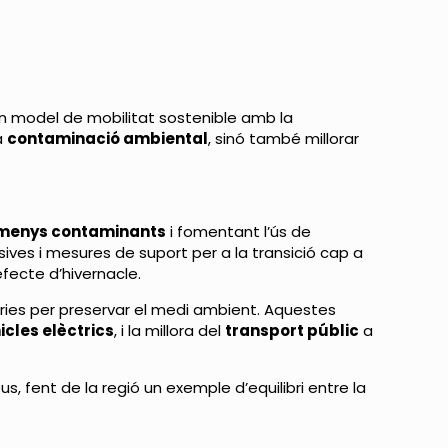
 un model de mobilitat sostenible amb la
a
contaminació ambiental
, sinó també millorar
 menys contaminants
i fomentant l’ús de
ssives i mesures de suport per a la transició cap a
fecte d’hivernacle.
ries per preservar el medi ambient. Aquestes
icles elèctrics
, i la millora del
transport públic
a
fent de la regió un exemple d’equilibri entre la