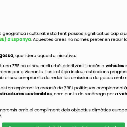
 geogràfica i cultural, està fent passos significatius cap a
ZBE) a Espanya
. Aquestes àrees no només pretenen reduir l
gossa
, que lidera aquesta iniciativa:
 una ZBE en el seu nucli urbà, prioritzant l’accés a
vehicles
i zones per a vianants. L’estratègia inclou restriccions progre
amb el seu compromís de reduir les emissions de gasos amb e
estan explorant la creació de ZBE i polítiques complementà
structures sostenibles
, com punts de recàrrega per a
veh
omís amb el compliment dels objectius climàtics europeus, 
à.