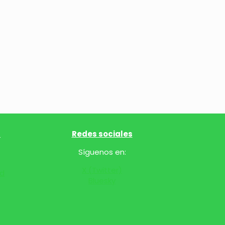
l
Redes sociales
Síguenos en:
X (Twitter)
ad
Bluesky