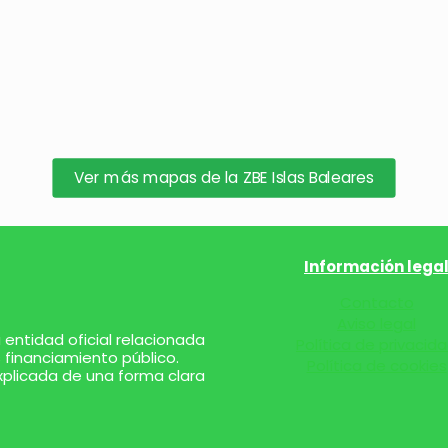
Ver más mapas de la ZBE Islas Baleares
Información lega
Contacto
Aviso legal
entidad oficial relacionada
Política de privacid
 financiamiento público.
Política de cookies
xplicada de una forma clara