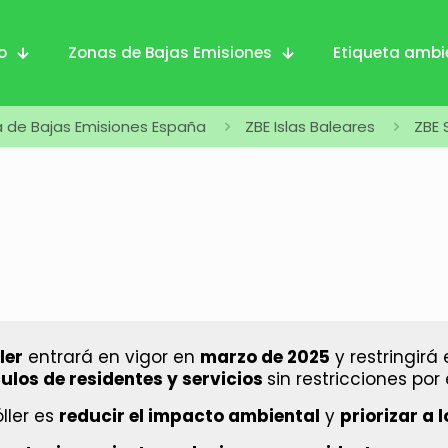
io
Zonas de Bajas Emisiones
Etiqueta ambi
 de Bajas Emisiones España
ZBE Islas Baleares
ZBE 
ler
entrará en vigor en
marzo de 2025
y restringirá 
ulos de residentes y servicios
sin restricciones por
óller es
reducir el impacto ambiental
y
priorizar a l