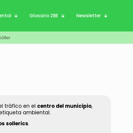
ental
Glosario ZBE
Newsletter
Sóller
el tráfico en el
centro del municipio
,
 etiqueta ambiental.
os sollerics
.