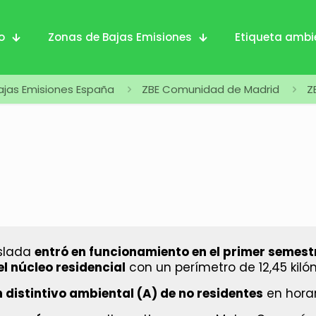
io
Zonas de Bajas Emisiones
Etiqueta ambi
ajas Emisiones España
ZBE Comunidad de Madrid
Z
oslada
entró en funcionamiento en el primer semest
l núcleo residencial
con un perímetro de 12,45 kiló
n distintivo ambiental (A) de no residentes
en horar