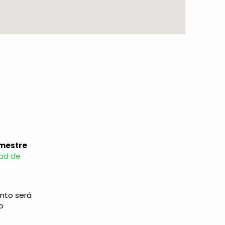
mestre
ad de
ento será
o