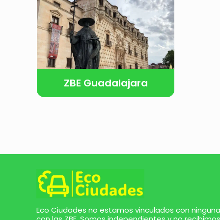
ZBE Guadalajara
Eco Ciudades no estamos vinculados con ninguna 
con las ZBE. Somos independientes y no recibimos