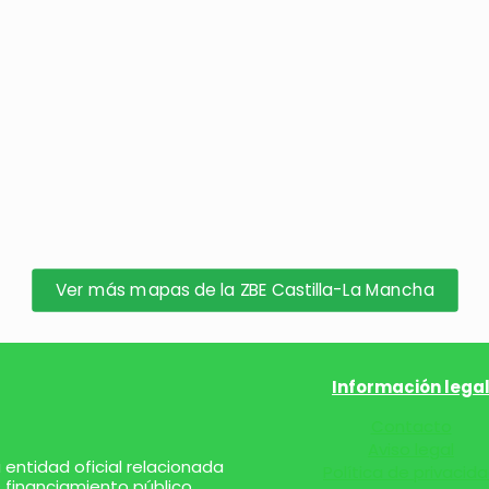
Ver más mapas de la ZBE Castilla-La Mancha
Información lega
Contacto
Aviso legal
entidad oficial relacionada
Política de privacid
 financiamiento público.