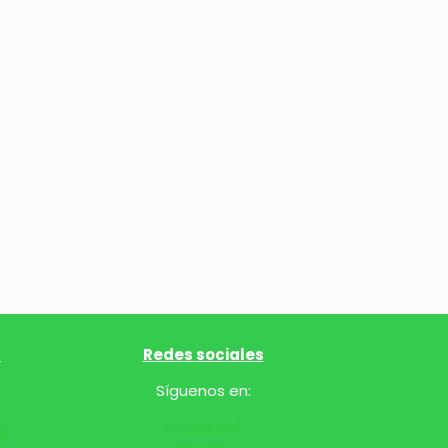
l
Redes sociales
Síguenos en:
X (Twitter)
ad
Bluesky