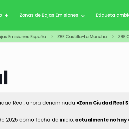
io
Zonas de Bajas Emisiones
Etiqueta ambi
jas Emisiones España
ZBE Castilla-La Mancha
ZBE 
l
udad Real, ahora denominada
«Zona Ciudad Real 
 de 2025 como fecha de inicio,
actualmente no hay u