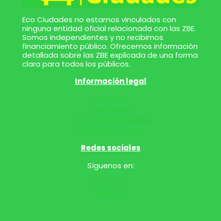
Eco Ciudades no estamos vinculados con
ninguna entidad oficial relacionada con las ZBE.
Somos independientes y no recibimos
financiamiento público. Ofrecemos información
detallada sobre las ZBE explicada de una forma
clara para todos los públicos.
Información legal
Contacto
Aviso legal
Política de privacidad
Política de cookies
Redes sociales
Síguenos en:
X (Twitter)
Bluesky
WhatsApp
Telegram
Copy
Email
Facebo
Compa
Link