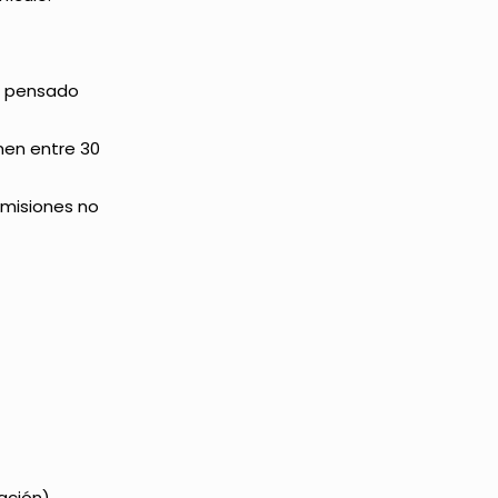
tá pensado
nen entre 30
Emisiones no
ación).