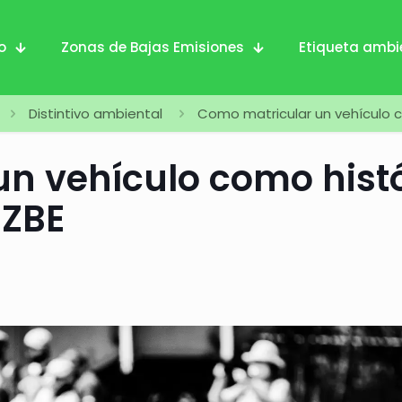
io
Zonas de Bajas Emisiones
Etiqueta ambi
Distintivo ambiental
Como matricular un vehículo c
n vehículo como hist
 ZBE