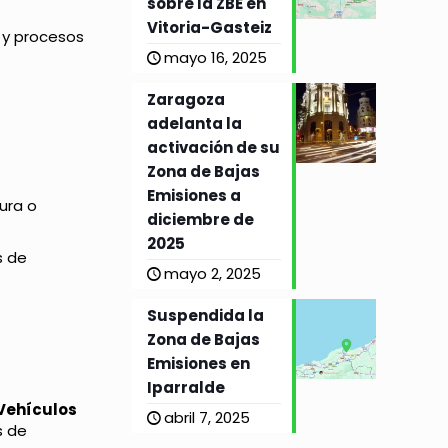
sobre la ZBE en
Vitoria-Gasteiz
 y procesos
mayo 16, 2025
Zaragoza
adelanta la
activación de su
Zona de Bajas
Emisiones a
tura o
diciembre de
2025
s de
mayo 2, 2025
Suspendida la
Zona de Bajas
Emisiones en
Iparralde
Vehículos
abril 7, 2025
s de