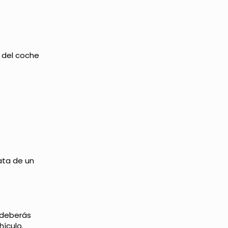
n del coche
rata de un
l deberás
hículo.