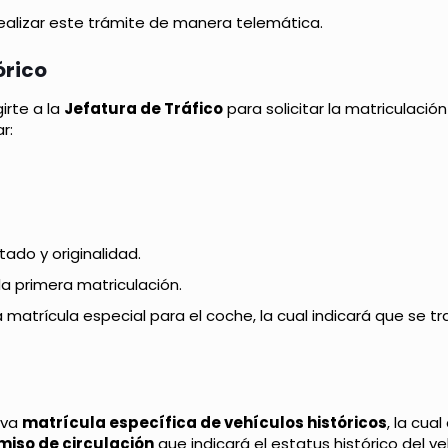
lizar este trámite de manera telemática.
órico
irte a la
Jefatura de Tráfico
para solicitar la matriculació
r:
stado y originalidad.
a primera matriculación.
 matrícula especial para el coche, la cual indicará que se t
ueva
matrícula específica de vehículos históricos
, la cua
miso de circulación
que indicará el estatus histórico del ve