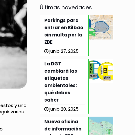
Últimas novedades
Parkings para
entrar en Bilbao
sin multa por la
ZBE
junio 27, 2025
La DGT
cambiará las
etiquetas
ambientales:
qué debes
saber
uestos y una
junio 20, 2025
guir varios
Nueva oficina
de información
mo