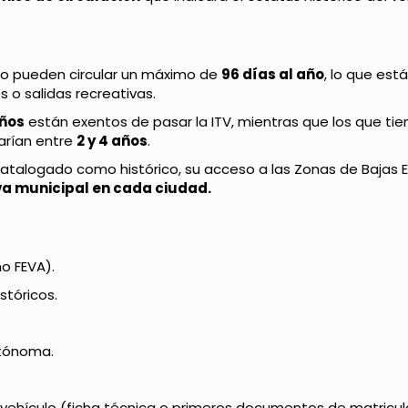
solo pueden circular un máximo de
96 días al año
, lo que es
 o salidas recreativas.
años
están exentos de pasar la ITV, mientras que los que tie
arían entre
2 y 4 años
.
catalogado como histórico, su acceso a las Zonas de Bajas 
a municipal en cada ciudad.
o FEVA).
stóricos.
utónoma.
ehículo (ficha técnica o primeros documentos de matricul