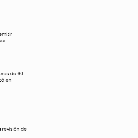
emitir
ser
ores de 60
tá en
 revisión de