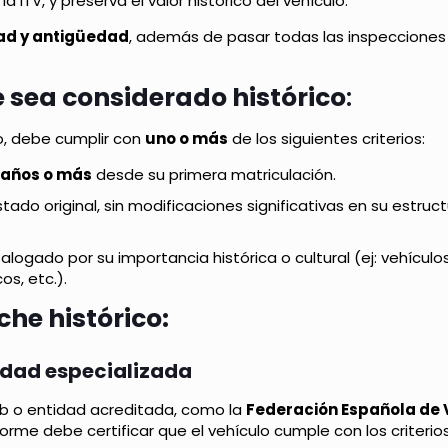
a ITV, y preserva el valor histórico del vehículo.
idad y antigüedad
, además de pasar todas las inspecciones
 sea considerado histórico
:
o, debe cumplir con
uno o más
de los siguientes criterios:
 años o más
desde su primera matriculación.
tado original, sin modificaciones significativas en su estruc
logado por su importancia histórica o cultural (ej: vehículo
os, etc.).
che histórico:
tidad especializada
ub o entidad acreditada, como la
Federación Española de 
forme debe certificar que el vehículo cumple con los criterio