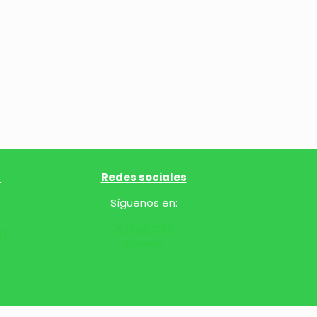
l
Redes sociales
Síguenos en:
X (Twitter)
ad
Bluesky